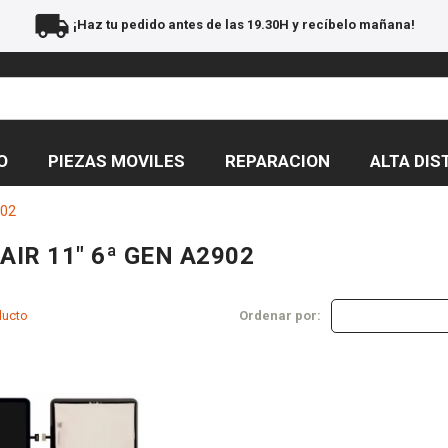
local_shipping
¡Haz tu pedido antes de las 19.30H y recíbelo mañana!
O
PIEZAS MOVILES
REPARACION
ALTA DIS
902
 AIR 11" 6ª GEN A2902
ducto
Ordenar por: