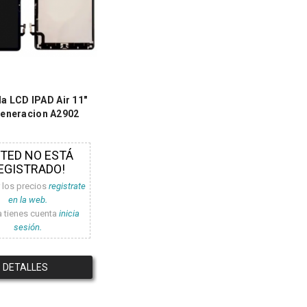
la LCD IPAD Air 11"
Generacion A2902
STED NO ESTÁ
EGISTRADO!
r los precios
registrate
en la web.
a tienes cuenta
inicia
sesión.
DETALLES