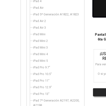
iPad 4
iPad Air
iPad 5ª Generación A1822, A1823
iPad Air 2
iPad Air 3
iPad Mini
Pantal
6ta 
iPad Mini 2
iPad Mini 3
¡U
iPad Mini 4
R
iPad Mini 5
Para ve
iPad Pro 9.7"
O si y
iPad Pro 10.5"
iPad Pro 11"
iPad Pro 12.9"
iPad Pro 13"
iPad 7ª Generación A2197, A2200,
A2198,