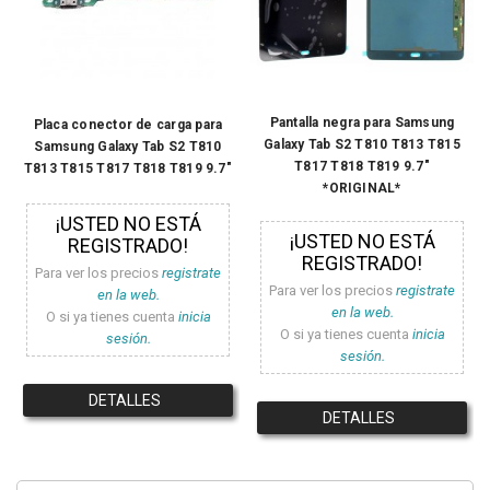
Pantalla negra para Samsung
Placa conector de carga para
Galaxy Tab S2 T810 T813 T815
Samsung Galaxy Tab S2 T810
T817 T818 T819 9.7"
T813 T815 T817 T818 T819 9.7"
*ORIGINAL*
¡USTED NO ESTÁ
¡USTED NO ESTÁ
REGISTRADO!
REGISTRADO!
Para ver los precios
registrate
Para ver los precios
registrate
en la web.
en la web.
O si ya tienes cuenta
inicia
O si ya tienes cuenta
inicia
sesión.
sesión.
DETALLES
DETALLES