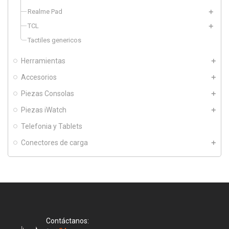
Realme Pad
TCL
Tactiles genericos
Herramientas
Accesorios
Piezas Consolas
Piezas iWatch
Telefonia y Tablets
Conectores de carga
Contáctanos: