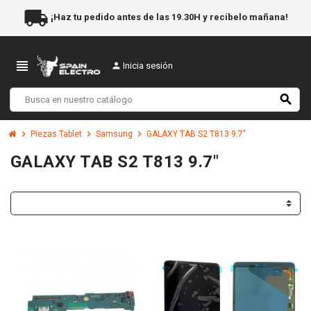
local_shipping
¡Haz tu pedido antes de las 19.30H y recíbelo mañana!
view_headline
person
Inicia sesión
search
chevron_right
chevron_right
chevron_right
Piezas Tablet
Samsung
GALAXY TAB S2 T813 9.7"
GALAXY TAB S2 T813 9.7"