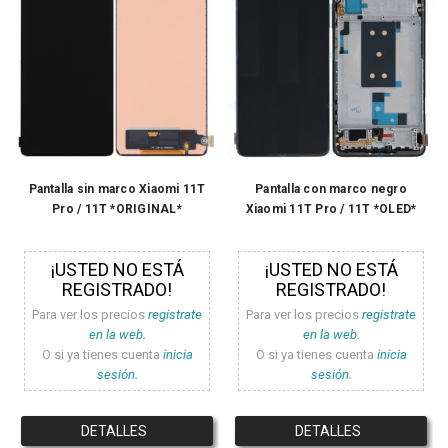
Pantalla sin marco Xiaomi 11T
Pantalla con marco negro
Pro / 11T *ORIGINAL*
Xiaomi 11T Pro / 11T *OLED*
¡USTED NO ESTÁ
¡USTED NO ESTÁ
REGISTRADO!
REGISTRADO!
Para ver los precios
registrate
Para ver los precios
registrate
en la web.
en la web.
O si ya tienes cuenta
inicia
O si ya tienes cuenta
inicia
sesión.
sesión.
DETALLES
DETALLES