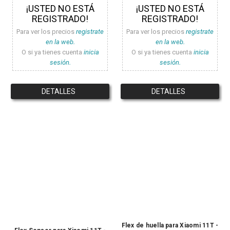
¡USTED NO ESTÁ
¡USTED NO ESTÁ
REGISTRADO!
REGISTRADO!
Para ver los precios
registrate
Para ver los precios
registrate
en la web.
en la web.
O si ya tienes cuenta
inicia
O si ya tienes cuenta
inicia
sesión.
sesión.
DETALLES
DETALLES
Flex de huella para Xiaomi 11T -