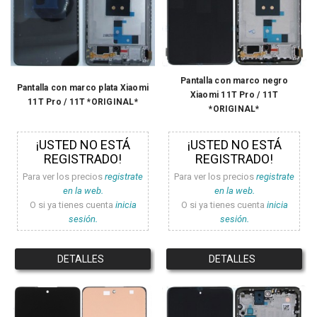
Pantalla con marco negro
Pantalla con marco plata Xiaomi
Xiaomi 11T Pro / 11T
11T Pro / 11T *ORIGINAL*
*ORIGINAL*
¡USTED NO ESTÁ
¡USTED NO ESTÁ
REGISTRADO!
REGISTRADO!
Para ver los precios
registrate
Para ver los precios
registrate
en la web.
en la web.
O si ya tienes cuenta
inicia
O si ya tienes cuenta
inicia
sesión.
sesión.
DETALLES
DETALLES