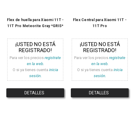
Flex de huella para Xiaomi 11T -
Flex Central para Xiaomi 11T -
11T Pro Meteorite Gray *GRIS*
11T Pro
¡USTED NO ESTÁ
¡USTED NO ESTÁ
REGISTRADO!
REGISTRADO!
Para ver los precios
registrate
Para ver los precios
registrate
en la web.
en la web.
O si ya tienes cuenta
inicia
O si ya tienes cuenta
inicia
sesión.
sesión.
DETALLES
DETALLES