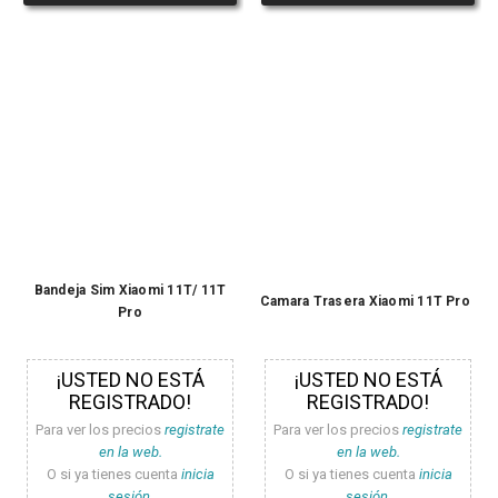
Bandeja Sim Xiaomi 11T/ 11T
Camara Trasera Xiaomi 11T Pro
Pro
¡USTED NO ESTÁ
¡USTED NO ESTÁ
REGISTRADO!
REGISTRADO!
Para ver los precios
registrate
Para ver los precios
registrate
en la web.
en la web.
O si ya tienes cuenta
inicia
O si ya tienes cuenta
inicia
sesión.
sesión.