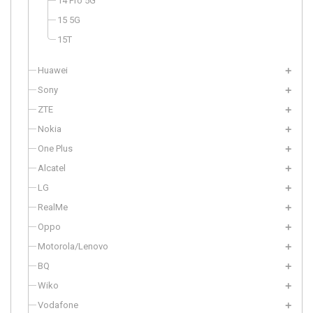
14 Pro 5G
15 5G
15T
Huawei
Sony
ZTE
Nokia
One Plus
Alcatel
LG
RealMe
Oppo
Motorola/Lenovo
BQ
Wiko
Vodafone