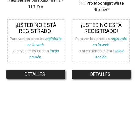
Flex Sensor para Xiaomi 11T -
11T Pro Moonlight White
11T Pro
*Blanco*
¡USTED NO ESTÁ
¡USTED NO ESTÁ
REGISTRADO!
REGISTRADO!
Para ver los precios
registrate
Para ver los precios
registrate
en la web.
en la web.
O si ya tienes cuenta
inicia
O si ya tienes cuenta
inicia
sesión.
sesión.
DETALLES
DETALLES