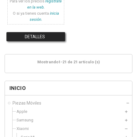
Para ver los precios
registrate
en la web.
O si ya tienes cuenta
inicia
sesión.
DETALLES
Mostrando1-21 de 21 artículo (s)
INICIO
Piezas Móviles
Apple
Samsung
Xiaomi