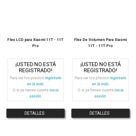
Flex LCD para Xiaomi 11T - 11T
Flex De Volumen Para Xiaomi
Pro
11T - 11T Pro
¡USTED NO ESTÁ
¡USTED NO ESTÁ
REGISTRADO!
REGISTRADO!
Para ver los precios
registrate
Para ver los precios
registrate
en la web.
en la web.
O si ya tienes cuenta
inicia
O si ya tienes cuenta
inicia
sesión.
sesión.
DETALLES
DETALLES