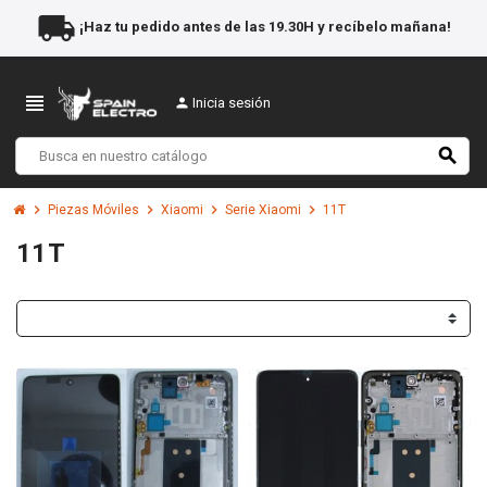
local_shipping
¡Haz tu pedido antes de las 19.30H y recíbelo mañana!
view_headline
person
Inicia sesión
search
chevron_right
chevron_right
chevron_right
chevron_right
Piezas Móviles
Xiaomi
Serie Xiaomi
11T
11T