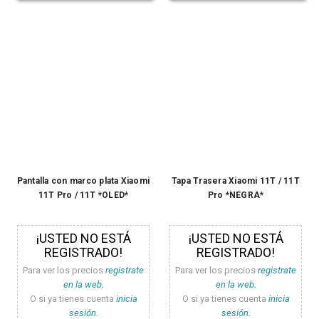
Pantalla con marco plata Xiaomi
Tapa Trasera Xiaomi 11T / 11T
11T Pro / 11T *OLED*
Pro *NEGRA*
¡USTED NO ESTÁ
¡USTED NO ESTÁ
REGISTRADO!
REGISTRADO!
Para ver los precios
registrate
Para ver los precios
registrate
en la web.
en la web.
O si ya tienes cuenta
inicia
O si ya tienes cuenta
inicia
sesión.
sesión.