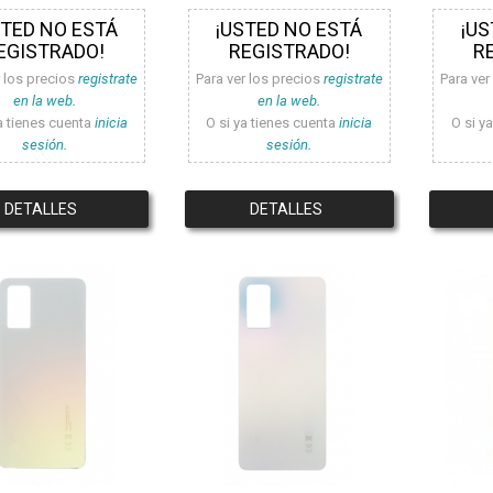
STED NO ESTÁ
¡USTED NO ESTÁ
¡US
EGISTRADO!
REGISTRADO!
R
r los precios
registrate
Para ver los precios
registrate
Para ver
en la web.
en la web.
a tienes cuenta
inicia
O si ya tienes cuenta
inicia
O si y
sesión.
sesión.
DETALLES
DETALLES