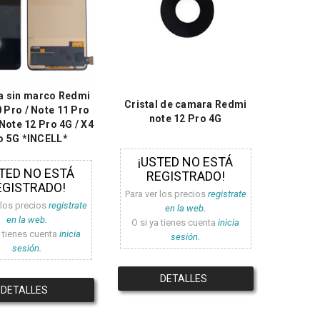
la sin marco Redmi
Cristal de camara Redmi
 Pro / Note 11 Pro
note 12 Pro 4G
Note 12 Pro 4G / X4
o 5G *INCELL*
¡USTED NO ESTÁ
TED NO ESTÁ
REGISTRADO!
EGISTRADO!
Para ver los precios
registrate
 los precios
registrate
en la web.
en la web.
O si ya tienes cuenta
inicia
a tienes cuenta
inicia
sesión.
sesión.
DETALLES
DETALLES