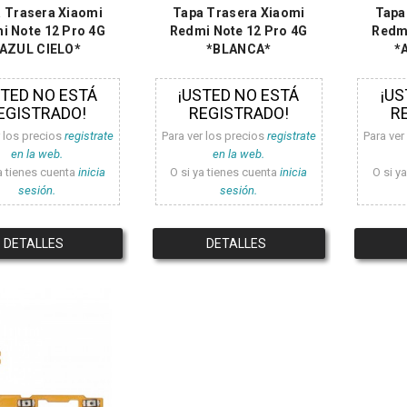
 Trasera Xiaomi
Tapa Trasera Xiaomi
Tapa
i Note 12 Pro 4G
Redmi Note 12 Pro 4G
Redmi
AZUL CIELO*
*BLANCA*
*
STED NO ESTÁ
¡USTED NO ESTÁ
¡US
EGISTRADO!
REGISTRADO!
R
r los precios
registrate
Para ver los precios
registrate
Para ver
en la web.
en la web.
a tienes cuenta
inicia
O si ya tienes cuenta
inicia
O si y
sesión.
sesión.
DETALLES
DETALLES