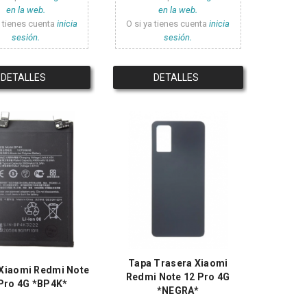
en la web.
en la web.
a tienes cuenta
inicia
O si ya tienes cuenta
inicia
sesión.
sesión.
DETALLES
DETALLES
Tapa Trasera Xiaomi
 Xiaomi Redmi Note
Redmi Note 12 Pro 4G
Pro 4G *BP4K*
*NEGRA*