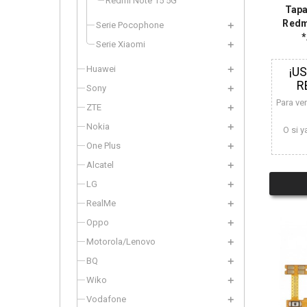
Redmi Note 15 5G
Tapa
Redm
Serie Pocophone
*
Serie Xiaomi
Huawei
¡U
R
Sony
Para ve
ZTE
Nokia
O si y
One Plus
Alcatel
LG
RealMe
Oppo
Motorola/Lenovo
BQ
Wiko
Vodafone