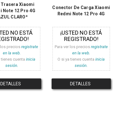
 Trasera Xiaomi
Conector De Carga Xiaomi
 Note 12 Pro 4G
Redmi Note 12 Pro 4G
AZUL CLARO*
TED NO ESTÁ
¡USTED NO ESTÁ
EGISTRADO!
REGISTRADO!
 los precios
registrate
Para ver los precios
registrate
en la web.
en la web.
a tienes cuenta
inicia
O si ya tienes cuenta
inicia
sesión.
sesión.
DETALLES
DETALLES