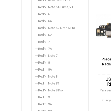
RedMi Note 5A/Y1 Lite
RedMi Note 5A Prime/Y1
RedMi 6
RedMi 6A
RedMi Note 6 / Note 6 Pro
RedMi S2
RedMi 7
RedMi 7A
RedMi Note 7
Placa
RedMi 8
Redm
Redmi 8A
RedMi Note 8
¡U
Redmi Note 8T
R
RedMi Note 8 Pro
Para ve
Redmi 9
O si y
Redmi 9A