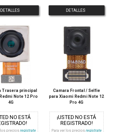
DETALLES
DETALLES
 Trasera principal
Camara Frontal / Selfie
Redmi Note 12 Pro
para Xiaomi Redmi Note 12
4G
Pro 4G
TED NO ESTÁ
¡USTED NO ESTÁ
EGISTRADO!
REGISTRADO!
 los precios
registrate
Para ver los precios
registrate