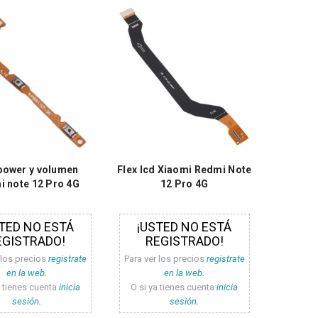
 power y volumen
Flex lcd Xiaomi Redmi Note
 note 12 Pro 4G
12 Pro 4G
TED NO ESTÁ
¡USTED NO ESTÁ
EGISTRADO!
REGISTRADO!
 los precios
registrate
Para ver los precios
registrate
en la web.
en la web.
a tienes cuenta
inicia
O si ya tienes cuenta
inicia
sesión.
sesión.