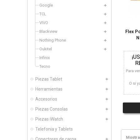
Google
TCL
VIVO
Blackview
Flex P
N
Nothing Phone
Oukitel
¡U
Infinix
R
Tecno
Para ve
Piezas Tablet
O si y
Herramientas
Accesorios
Piezas Consolas
Piezas iWatch
Telefonia y Tablets
Mostran
Conectores de carga