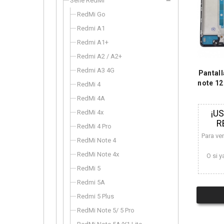
Serie RedMi
RedMi Go
Redmi A1
Redmi A1+
Redmi A2 / A2+
Redmi A3 4G
Pantal
note 12
RedMi 4
RedMi 4A
¡U
RedMi 4x
R
RedMi 4 Pro
Para ve
RedMi Note 4
RedMi Note 4x
O si y
RedMi 5
Redmi 5A
Redmi 5 Plus
RedMi Note 5/ 5 Pro