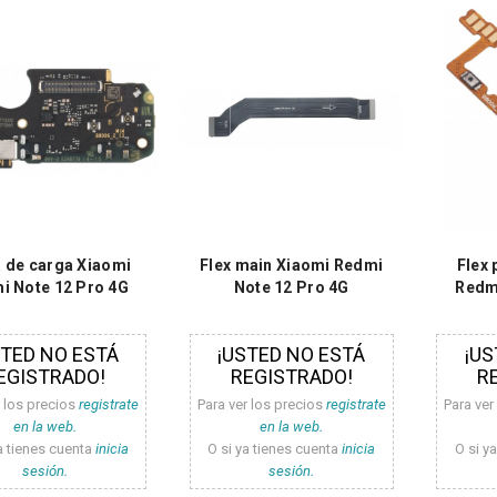
 de carga Xiaomi
Flex main Xiaomi Redmi
Flex
i Note 12 Pro 4G
Note 12 Pro 4G
Redmi
STED NO ESTÁ
¡USTED NO ESTÁ
¡US
EGISTRADO!
REGISTRADO!
R
r los precios
registrate
Para ver los precios
registrate
Para ver
en la web.
en la web.
a tienes cuenta
inicia
O si ya tienes cuenta
inicia
O si y
sesión.
sesión.