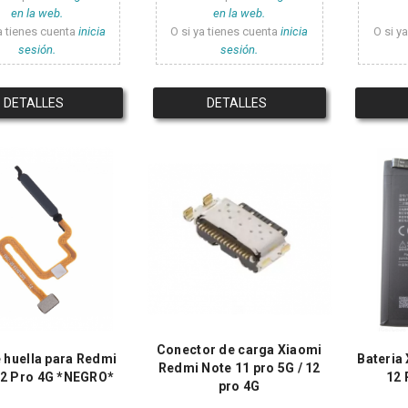
en la web.
en la web.
a tienes cuenta
inicia
O si ya tienes cuenta
inicia
O si y
sesión.
sesión.
DETALLES
DETALLES
Conector de carga Xiaomi
e huella para Redmi
Bateria
Redmi Note 11 pro 5G / 12
12 Pro 4G *NEGRO*
12 
pro 4G