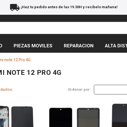
local_shipping
¡Haz tu pedido antes de las 19.30H y recíbelo mañana!
O
PIEZAS MOVILES
REPARACION
ALTA DIS
i note 12 Pro 4G
I NOTE 12 PRO 4G
oductos.
Ordenar por: