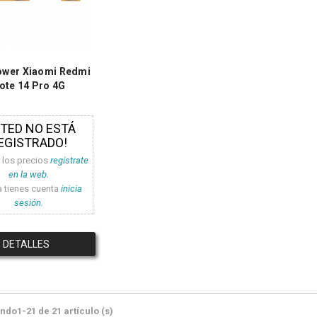
ower Xiaomi Redmi
ote 14 Pro 4G
STED NO ESTÁ
EGISTRADO!
r los precios
registrate
en la web.
a tienes cuenta
inicia
sesión.
DETALLES
do1-21 de 21 artículo (s)