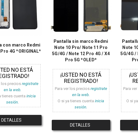
Pantalla sin marco Redmi
Pantal
la con marco Redmi
Note 10 Pro/ Note 11 Pro
Note 10
 Pro 4G *ORIGINAL*
5G/4G / Note 12 Pro 4G / X4
5G/4G / 
Pro 5G *OLED*
Pr
STED NO ESTÁ
¡USTED NO ESTÁ
¡US
EGISTRADO!
REGISTRADO!
R
r los precios
registrate
Para ver los precios
registrate
Para ver
en la web.
en la web.
a tienes cuenta
inicia
O si ya tienes cuenta
inicia
O si y
sesión.
sesión.
DETALLES
DETALLES