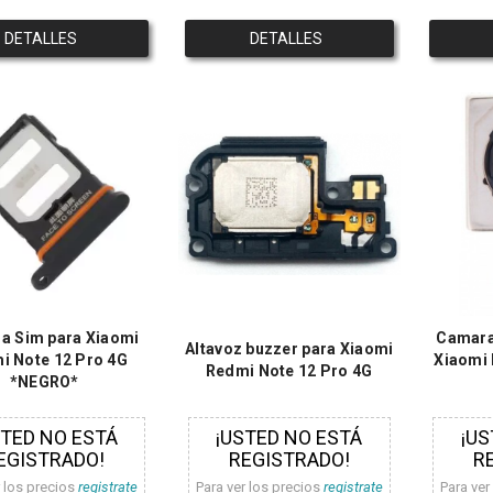
DETALLES
DETALLES
a Sim para Xiaomi
Camara
Altavoz buzzer para Xiaomi
i Note 12 Pro 4G
Xiaomi 
Redmi Note 12 Pro 4G
*NEGRO*
STED NO ESTÁ
¡USTED NO ESTÁ
¡US
EGISTRADO!
REGISTRADO!
R
r los precios
registrate
Para ver los precios
registrate
Para ver