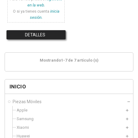
en la web.
O si ya tienes cuenta
inicia
sesión.
DETALLES
Mostrando1-7 de 7 artículo (s)
INICIO
Piezas Móviles
Apple
Samsung
Xiaomi
Huawei