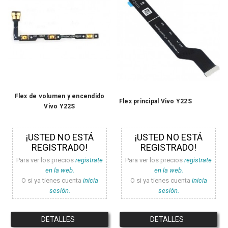
Flex de volumen y encendido
Flex principal Vivo Y22S
Vivo Y22S
¡USTED NO ESTÁ
¡USTED NO ESTÁ
REGISTRADO!
REGISTRADO!
Para ver los precios
registrate
Para ver los precios
registrate
en la web.
en la web.
O si ya tienes cuenta
inicia
O si ya tienes cuenta
inicia
sesión.
sesión.
DETALLES
DETALLES