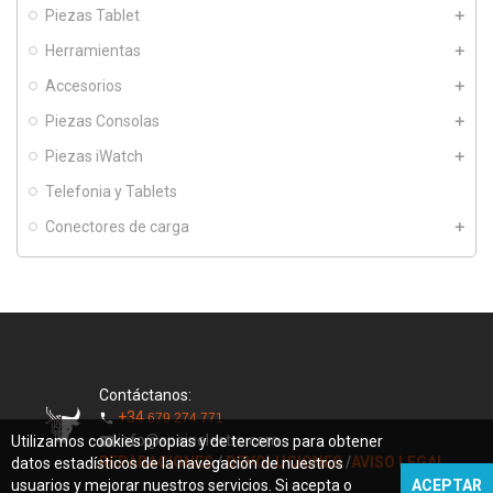
Piezas Tablet
Herramientas
Accesorios
Piezas Consolas
Piezas iWatch
Telefonia y Tablets
Conectores de carga
Contáctanos:
+34
679 274 771
phone
info@spainelectro.com
Utilizamos cookies propias y de terceros para obtener
mail
REPARACIONES
/
DEVOLUCIONES
/
AVISO LEGAL
datos estadísticos de la navegación de nuestros
usuarios y mejorar nuestros servicios. Si acepta o
ACEPTAR