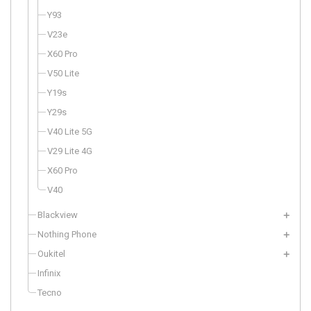
Y93
V23e
X60 Pro
V50 Lite
Y19s
Y29s
V40 Lite 5G
V29 Lite 4G
X60 Pro
V40
Blackview
Nothing Phone
Oukitel
Infinix
Tecno