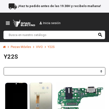
local_shipping
¡Haz tu pedido antes de las 19.30H y recíbelo mañana!
view_headline
person
Inicia sesión
search
chevron_right
chevron_right
chevron_right
Piezas Móviles
VIVO
Y22S
Y22S