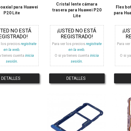
Cristal lente cámara
coaxial para Huawei
Flex b
trasera para Huawei P20
P20 Lite
para Hua
Lite
STED NO ESTÁ
¡USTED NO ESTÁ
¡US
EGISTRADO!
REGISTRADO!
R
r los precios
registrate
Para ver los precios
registrate
Para ver
en la web.
en la web.
a tienes cuenta
inicia
O si ya tienes cuenta
inicia
O si y
sesión.
sesión.
DETALLES
DETALLES