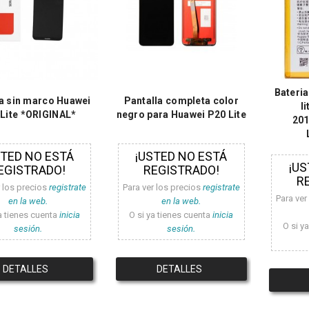
Bateri
a sin marco Huawei
Pantalla completa color
l
Lite *ORIGINAL*
negro para Huawei P20 Lite
201
STED NO ESTÁ
¡USTED NO ESTÁ
¡US
EGISTRADO!
REGISTRADO!
R
r los precios
registrate
Para ver los precios
registrate
Para ver
en la web.
en la web.
a tienes cuenta
inicia
O si ya tienes cuenta
inicia
O si y
sesión.
sesión.
DETALLES
DETALLES