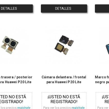
DETALLES
DETALLES
trasera / posterior
Cámara delantera / frontal
Marco fr
ara Huawei P20 Lite
para Huawei P20 Lite
negro p
STED NO ESTÁ
¡USTED NO ESTÁ
¡US
EGISTRADO!
REGISTRADO!
R
r los precios
registrate
Para ver los precios
registrate
Para ver