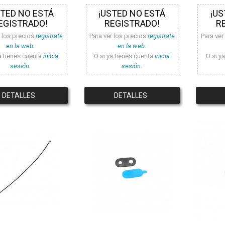
STED NO ESTÁ
¡USTED NO ESTÁ
¡US
EGISTRADO!
REGISTRADO!
R
r los precios
registrate
Para ver los precios
registrate
Para ver
en la web.
en la web.
a tienes cuenta
inicia
O si ya tienes cuenta
inicia
O si y
sesión.
sesión.
DETALLES
DETALLES