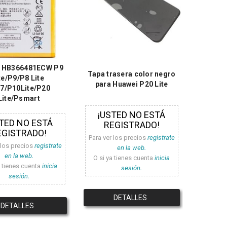
a HB366481ECW P9
Tapa trasera color negro
ite/P9/P8 Lite
para Huawei P20 Lite
7/P10Lite/P20
Lite/Psmart
¡USTED NO ESTÁ
TED NO ESTÁ
REGISTRADO!
EGISTRADO!
Para ver los precios
registrate
 los precios
registrate
en la web.
en la web.
O si ya tienes cuenta
inicia
a tienes cuenta
inicia
sesión.
sesión.
DETALLES
DETALLES