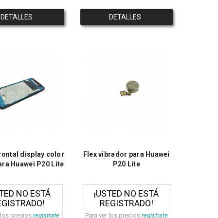
DETALLES
DETALLES
ontal display color
Flex vibrador para Huawei
ara Huawei P20 Lite
P20 Lite
TED NO ESTÁ
¡USTED NO ESTÁ
EGISTRADO!
REGISTRADO!
 los precios
registrate
Para ver los precios
registrate