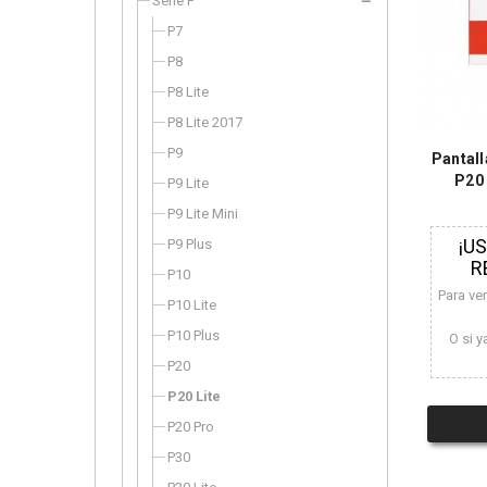
Serie P
P7
P8
P8 Lite
P8 Lite 2017
P9
Pantall
P20 
P9 Lite
P9 Lite Mini
¡U
P9 Plus
R
P10
Para ve
P10 Lite
P10 Plus
O si y
P20
P20 Lite
P20 Pro
P30