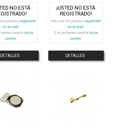
TED NO ESTÁ
¡USTED NO ESTÁ
EGISTRADO!
REGISTRADO!
 los precios
registrate
Para ver los precios
registrate
en la web.
en la web.
a tienes cuenta
inicia
O si ya tienes cuenta
inicia
sesión.
sesión.
DETALLES
DETALLES