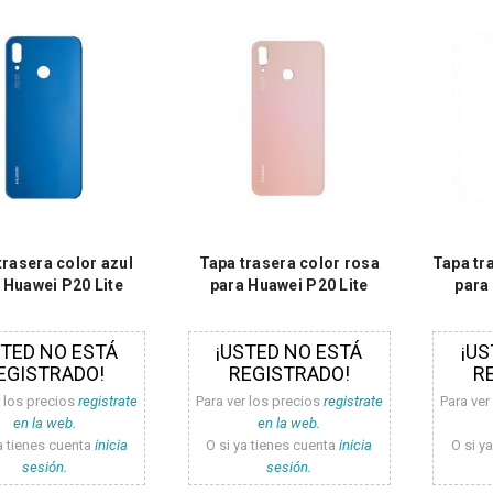
trasera color azul
Tapa trasera color rosa
Tapa tr
 Huawei P20 Lite
para Huawei P20 Lite
para
STED NO ESTÁ
¡USTED NO ESTÁ
¡US
EGISTRADO!
REGISTRADO!
R
r los precios
registrate
Para ver los precios
registrate
Para ver
en la web.
en la web.
a tienes cuenta
inicia
O si ya tienes cuenta
inicia
O si y
sesión.
sesión.