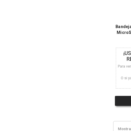
Bandeja
MicroS
¡U
R
Para ve
O si y
Mostran