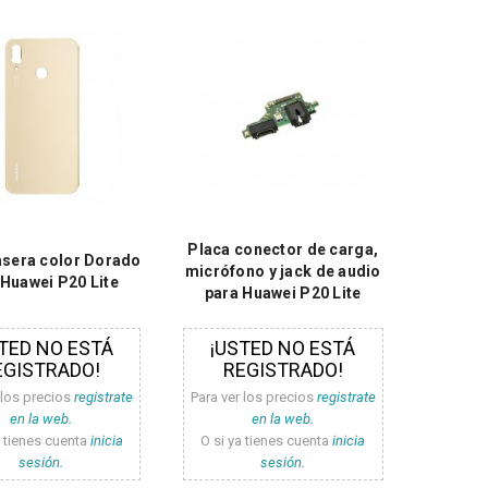
Placa conector de carga,
asera color Dorado
micrófono y jack de audio
 Huawei P20 Lite
para Huawei P20 Lite
TED NO ESTÁ
¡USTED NO ESTÁ
EGISTRADO!
REGISTRADO!
 los precios
registrate
Para ver los precios
registrate
en la web.
en la web.
a tienes cuenta
inicia
O si ya tienes cuenta
inicia
sesión.
sesión.