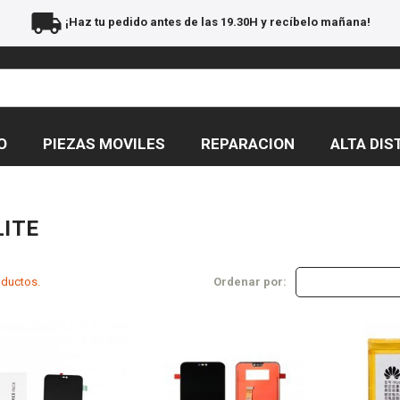
local_shipping
¡Haz tu pedido antes de las 19.30H y recíbelo mañana!
O
PIEZAS MOVILES
REPARACION
ALTA DIS
LITE
oductos.
Ordenar por: