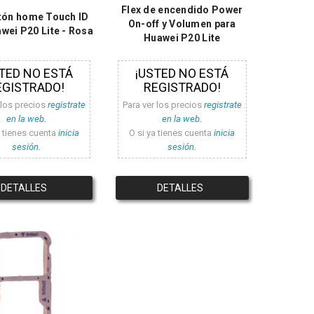
Flex de encendido Power
otón home Touch ID
On-off y Volumen para
wei P20 Lite - Rosa
Huawei P20 Lite
TED NO ESTÁ
¡USTED NO ESTÁ
EGISTRADO!
REGISTRADO!
 los precios
registrate
Para ver los precios
registrate
en la web.
en la web.
a tienes cuenta
inicia
O si ya tienes cuenta
inicia
sesión.
sesión.
DETALLES
DETALLES