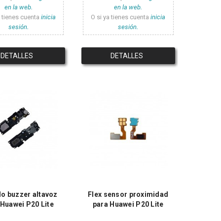
en la web.
en la web.
a tienes cuenta
inicia
O si ya tienes cuenta
inicia
sesión.
sesión.
DETALLES
DETALLES
o buzzer altavoz
Flex sensor proximidad
 Huawei P20 Lite
para Huawei P20 Lite