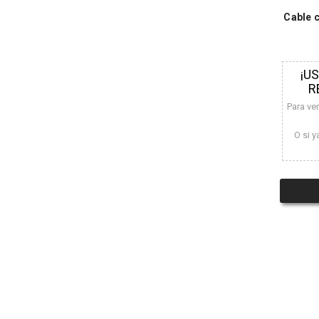
Cable 
¡U
R
Para ve
O si y