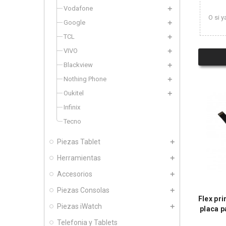
Vodafone
O si y
Google
TCL
VIVO
Blackview
Nothing Phone
Oukitel
Infinix
Tecno
Piezas Tablet
Herramientas
Accesorios
Piezas Consolas
Flex pri
Piezas iWatch
placa p
Telefonia y Tablets