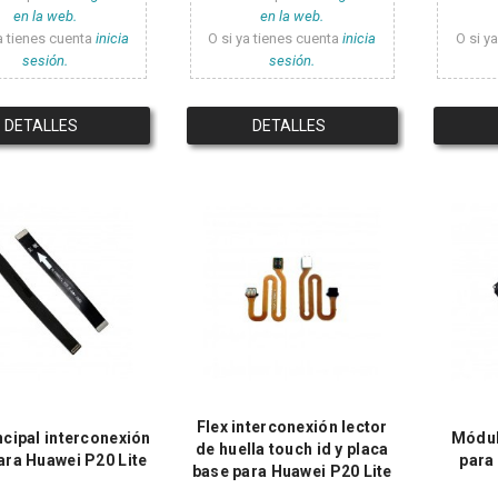
en la web.
en la web.
a tienes cuenta
inicia
O si ya tienes cuenta
inicia
O si y
sesión.
sesión.
DETALLES
DETALLES
Flex interconexión lector
ncipal interconexión
Módul
de huella touch id y placa
ara Huawei P20 Lite
para
base para Huawei P20 Lite