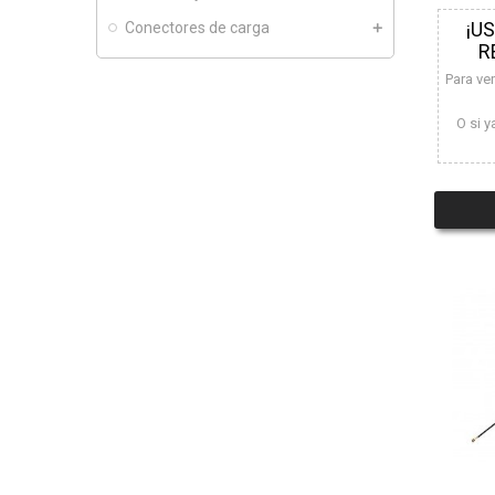
¡U
Conectores de carga
R
Para ve
O si y