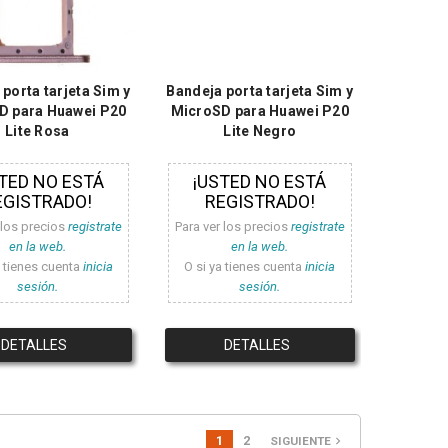
porta tarjeta Sim y
Bandeja porta tarjeta Sim y
D para Huawei P20
MicroSD para Huawei P20
Lite Rosa
Lite Negro
TED NO ESTÁ
¡USTED NO ESTÁ
EGISTRADO!
REGISTRADO!
 los precios
registrate
Para ver los precios
registrate
en la web.
en la web.
a tienes cuenta
inicia
O si ya tienes cuenta
inicia
sesión.
sesión.
DETALLES
DETALLES
1
2
navigate_next
SIGUIENTE