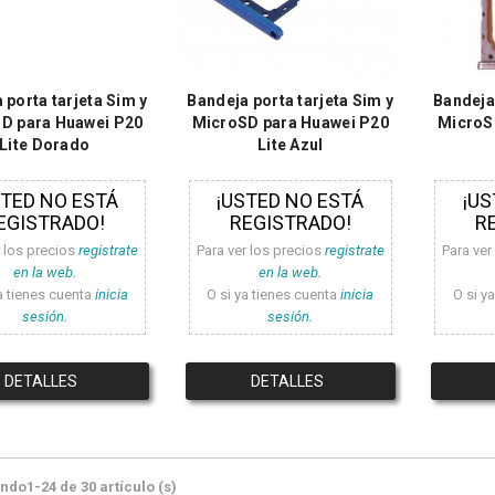
 porta tarjeta Sim y
Bandeja porta tarjeta Sim y
Bandeja 
D para Huawei P20
MicroSD para Huawei P20
MicroS
Lite Dorado
Lite Azul
STED NO ESTÁ
¡USTED NO ESTÁ
¡US
EGISTRADO!
REGISTRADO!
R
r los precios
registrate
Para ver los precios
registrate
Para ver
en la web.
en la web.
a tienes cuenta
inicia
O si ya tienes cuenta
inicia
O si y
sesión.
sesión.
DETALLES
DETALLES
do1-24 de 30 artículo (s)