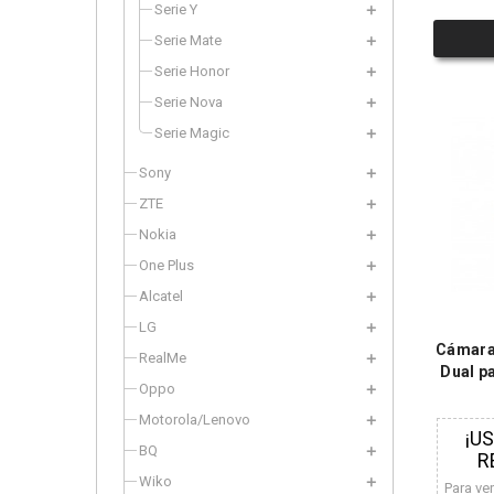
Serie Y
Serie Mate
Serie Honor
Serie Nova
Serie Magic
Sony
ZTE
Nokia
One Plus
Alcatel
LG
Cámara 
RealMe
Dual p
Oppo
Motorola/Lenovo
¡U
BQ
R
Wiko
Para ve