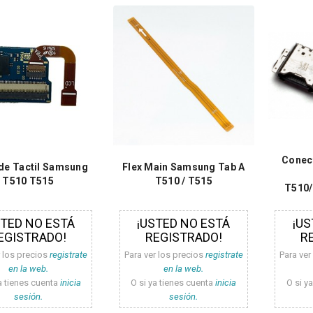
Conect
de Tactil Samsung
Flex Main Samsung Tab A
T510 T515
T510 / T515
T510
STED NO ESTÁ
¡USTED NO ESTÁ
¡US
EGISTRADO!
REGISTRADO!
R
r los precios
registrate
Para ver los precios
registrate
Para ver
en la web.
en la web.
a tienes cuenta
inicia
O si ya tienes cuenta
inicia
O si y
sesión.
sesión.