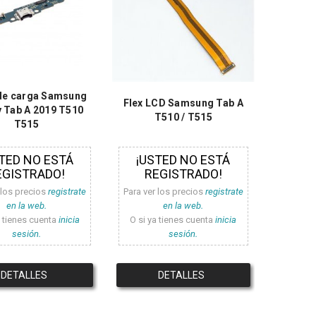
de carga Samsung
Flex LCD Samsung Tab A
y Tab A 2019 T510
T510 / T515
T515
TED NO ESTÁ
¡USTED NO ESTÁ
EGISTRADO!
REGISTRADO!
 los precios
registrate
Para ver los precios
registrate
en la web.
en la web.
a tienes cuenta
inicia
O si ya tienes cuenta
inicia
sesión.
sesión.
DETALLES
DETALLES