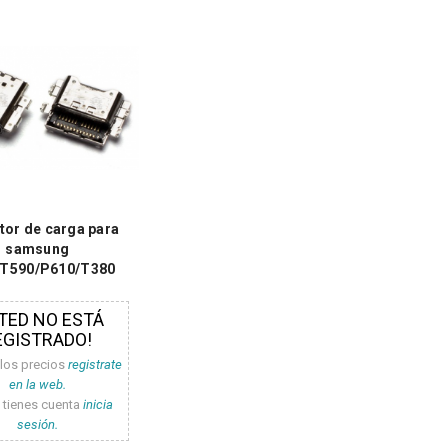
or de carga para
samsung
/T590/P610/T380
TED NO ESTÁ
EGISTRADO!
 los precios
registrate
en la web.
a tienes cuenta
inicia
sesión.