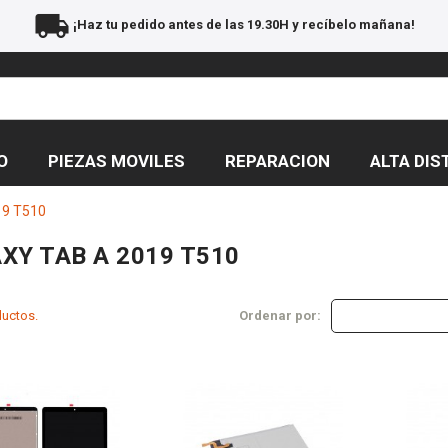
local_shipping
¡Haz tu pedido antes de las 19.30H y recíbelo mañana!
O
PIEZAS MOVILES
REPARACION
ALTA DIS
19 T510
XY TAB A 2019 T510
ductos.
Ordenar por: