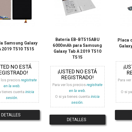
Batería EB-BT515ABU
Placa 
la Samsung Galaxy
6000mAh para Samsung
Galax
A 2019 T510 T515
Galaxy Tab A 2019 T510
T515
STED NO ESTÁ
¡US
¡USTED NO ESTÁ
EGISTRADO!
R
REGISTRADO!
r los precios
registrate
Para ver
Para ver los precios
registrate
en la web.
en la web.
a tienes cuenta
inicia
O si y
O si ya tienes cuenta
inicia
sesión.
sesión.
DETALLES
DETALLES