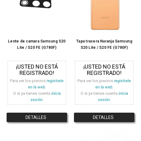
Lente de camara Samsung S20
Tapa trasera Naranja Samsung
Lite / S20 FE (G780F)
S20 Lite / S20 FE (G780F)
¡USTED NO ESTÁ
¡USTED NO ESTÁ
REGISTRADO!
REGISTRADO!
Para ver los precios
registrate
Para ver los precios
registrate
en la web.
en la web.
O si ya tienes cuenta
inicia
O si ya tienes cuenta
inicia
sesión.
sesión.
DETALLES
DETALLES