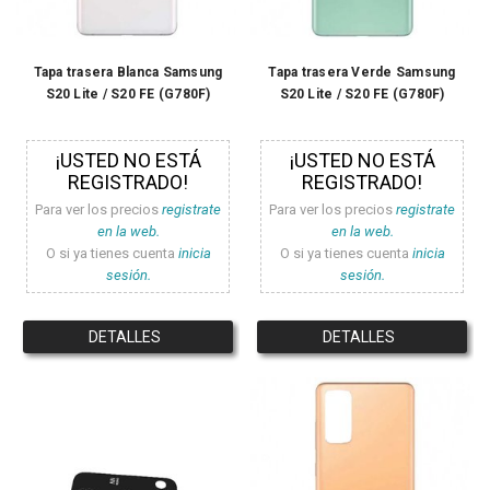
Tapa trasera Blanca Samsung
Tapa trasera Verde Samsung
S20 Lite / S20 FE (G780F)
S20 Lite / S20 FE (G780F)
¡USTED NO ESTÁ
¡USTED NO ESTÁ
REGISTRADO!
REGISTRADO!
Para ver los precios
registrate
Para ver los precios
registrate
en la web.
en la web.
O si ya tienes cuenta
inicia
O si ya tienes cuenta
inicia
sesión.
sesión.
DETALLES
DETALLES