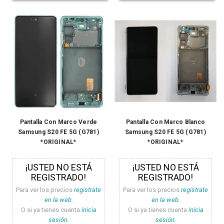
Pantalla Con Marco Verde
Pantalla Con Marco Blanco
Samsung S20 FE 5G (G781)
Samsung S20 FE 5G (G781)
*ORIGINAL*
*ORIGINAL*
¡USTED NO ESTÁ
¡USTED NO ESTÁ
REGISTRADO!
REGISTRADO!
Para ver los precios
registrate
Para ver los precios
registrate
en la web.
en la web.
O si ya tienes cuenta
inicia
O si ya tienes cuenta
inicia
sesión.
sesión.