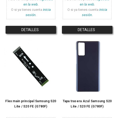
en la web.
en la web.
O si ya tienes cuenta
inicia
O si ya tienes cuenta
inicia
sesión.
sesión.
DETALLES
DETALLES
Flex main principal Samsung S20
Tapa trasera Azul Samsung S20
Lite / S20 FE (G780F)
Lite / S20 FE (G780F)