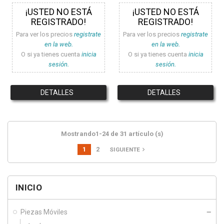
¡USTED NO ESTÁ
¡USTED NO ESTÁ
REGISTRADO!
REGISTRADO!
Para ver los precios
registrate
Para ver los precios
registrate
en la web.
en la web.
O si ya tienes cuenta
inicia
O si ya tienes cuenta
inicia
sesión.
sesión.
DETALLES
DETALLES
Mostrando1-24 de 31 artículo (s)
1
2
navigate_next
SIGUIENTE
INICIO
Piezas Móviles