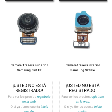
Camara Trasera superior
Camara trasera inferior
Samsung S20 FE
Samsung S20 Fe
¡USTED NO ESTÁ
¡USTED NO ESTÁ
REGISTRADO!
REGISTRADO!
Para ver los precios
registrate
Para ver los precios
registrate
en la web.
en la web.
O si ya tienes cuenta
inicia
O si ya tienes cuenta
inicia
sesión.
sesión.