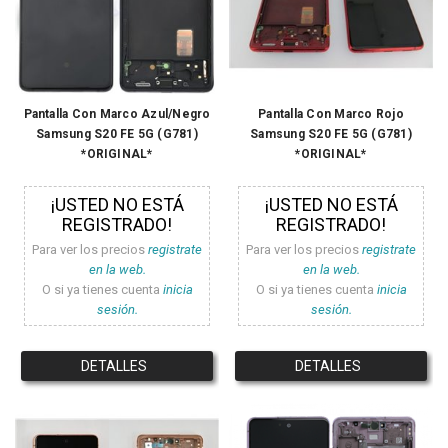
Pantalla Con Marco Azul/Negro
Pantalla Con Marco Rojo
Samsung S20 FE 5G (G781)
Samsung S20 FE 5G (G781)
*ORIGINAL*
*ORIGINAL*
¡USTED NO ESTÁ
¡USTED NO ESTÁ
REGISTRADO!
REGISTRADO!
Para ver los precios
registrate
Para ver los precios
registrate
en la web.
en la web.
O si ya tienes cuenta
inicia
O si ya tienes cuenta
inicia
sesión.
sesión.
DETALLES
DETALLES