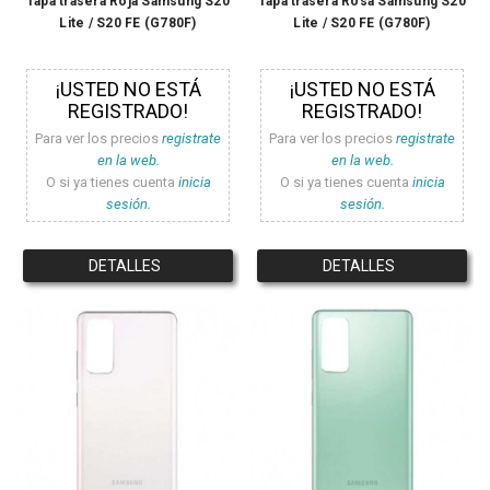
Tapa trasera Roja Samsung S20
Tapa trasera Rosa Samsung S20
Lite / S20 FE (G780F)
Lite / S20 FE (G780F)
¡USTED NO ESTÁ
¡USTED NO ESTÁ
REGISTRADO!
REGISTRADO!
Para ver los precios
registrate
Para ver los precios
registrate
en la web.
en la web.
O si ya tienes cuenta
inicia
O si ya tienes cuenta
inicia
sesión.
sesión.
DETALLES
DETALLES