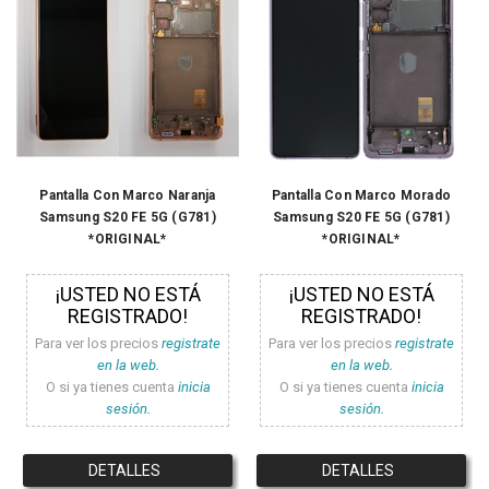
Pantalla Con Marco Naranja
Pantalla Con Marco Morado
Samsung S20 FE 5G (G781)
Samsung S20 FE 5G (G781)
*ORIGINAL*
*ORIGINAL*
¡USTED NO ESTÁ
¡USTED NO ESTÁ
REGISTRADO!
REGISTRADO!
Para ver los precios
registrate
Para ver los precios
registrate
en la web.
en la web.
O si ya tienes cuenta
inicia
O si ya tienes cuenta
inicia
sesión.
sesión.
DETALLES
DETALLES