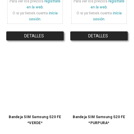
Para ver los precios
registrate
Para ver los precios
registrate
en la web.
en la web.
O si ya tienes cuenta
inicia
O si ya tienes cuenta
inicia
sesión.
sesión.
DETALLES
DETALLES
Bandeja SIM Samsung S20 FE
Bandeja SIM Samsung S20 FE
*VERDE*
*PURPURA*