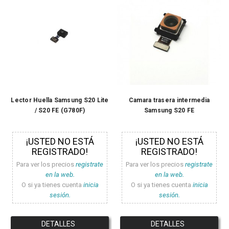
Lector Huella Samsung S20 Lite
Camara trasera intermedia
/ S20 FE (G780F)
Samsung S20 FE
¡USTED NO ESTÁ
¡USTED NO ESTÁ
REGISTRADO!
REGISTRADO!
Para ver los precios
registrate
Para ver los precios
registrate
en la web.
en la web.
O si ya tienes cuenta
inicia
O si ya tienes cuenta
inicia
sesión.
sesión.
DETALLES
DETALLES