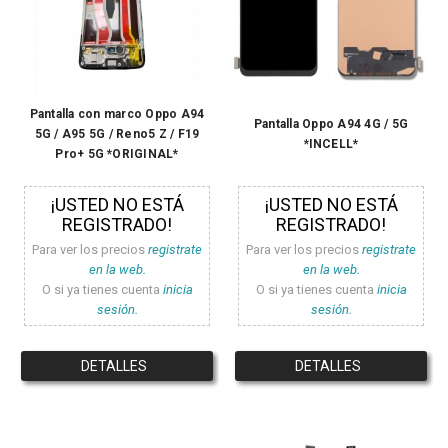
Pantalla con marco Oppo A94
Pantalla Oppo A94 4G / 5G
5G / A95 5G / Reno5 Z / F19
*INCELL*
Pro+ 5G *ORIGINAL*
¡USTED NO ESTÁ
¡USTED NO ESTÁ
REGISTRADO!
REGISTRADO!
Para ver los precios
registrate
Para ver los precios
registrate
en la web.
en la web.
O si ya tienes cuenta
inicia
O si ya tienes cuenta
inicia
sesión.
sesión.
DETALLES
DETALLES