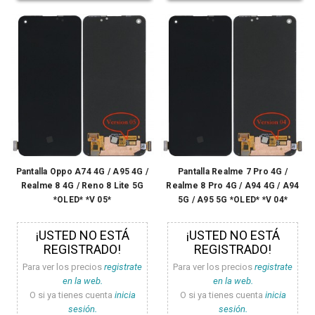
Pantalla Oppo A74 4G / A95 4G /
Pantalla Realme 7 Pro 4G /
Realme 8 4G / Reno 8 Lite 5G
Realme 8 Pro 4G / A94 4G / A94
*OLED* *V 05*
5G / A95 5G *OLED* *V 04*
¡USTED NO ESTÁ
¡USTED NO ESTÁ
REGISTRADO!
REGISTRADO!
Para ver los precios
registrate
Para ver los precios
registrate
en la web.
en la web.
O si ya tienes cuenta
inicia
O si ya tienes cuenta
inicia
sesión.
sesión.