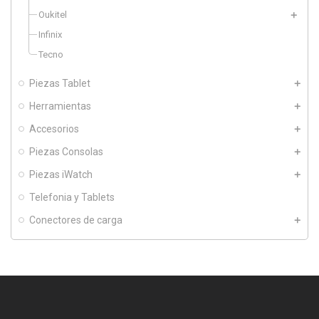
Oukitel
Infinix
Tecno
Piezas Tablet
Herramientas
Accesorios
Piezas Consolas
Piezas iWatch
Telefonia y Tablets
Conectores de carga