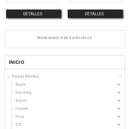
DETALLES
DETALLES
Mostrando1-6 de 6 artículo (s)
INICIO
Piezas Móviles
Apple
Samsung
Xiaomi
Huawei
Sony
ZTE