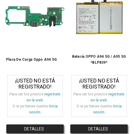
Batería OPPO A94 5G / A95 5G
Placa De Carga Oppo A94 5G
*BLP839*
¡USTED NO ESTÁ
¡USTED NO ESTÁ
REGISTRADO!
REGISTRADO!
Para ver los precios
registrate
Para ver los precios
registrate
en la web.
en la web.
O si ya tienes cuenta
inicia
O si ya tienes cuenta
inicia
sesión.
sesión.
DETALLES
DETALLES