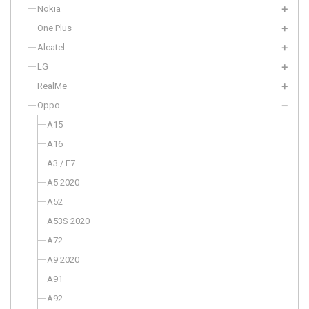
Nokia
One Plus
Alcatel
LG
RealMe
Oppo
A15
A16
A3 / F7
A5 2020
A52
A53S 2020
A72
A9 2020
A91
A92