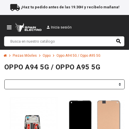
local_shipping
¡Haz tu pedido antes de las 19.30H y recíbelo mañana!
view_headline
person
Inicia sesión
search
chevron_right
chevron_right
chevron_right
Piezas Móviles
Oppo
Oppo A94 5G / Oppo A95 5G
OPPO A94 5G / OPPO A95 5G