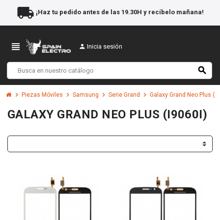
local_shipping
¡Haz tu pedido antes de las 19.30H y recíbelo mañana!
view_headline
person
Inicia sesión
search
chevron_right
chevron_right
chevron_right
chevron_right
Piezas Móviles
Samsung
Serie Grand
Galaxy Grand Neo Plus (I9
GALAXY GRAND NEO PLUS (I9060I)