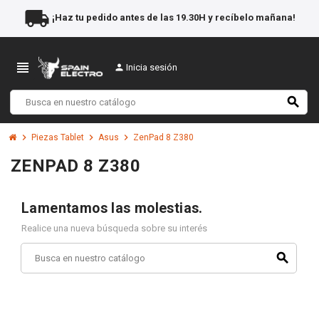
local_shipping
¡Haz tu pedido antes de las 19.30H y recíbelo mañana!
view_headline
person
Inicia sesión
search
chevron_right
chevron_right
chevron_right
Piezas Tablet
Asus
ZenPad 8 Z380
ZENPAD 8 Z380
Lamentamos las molestias.
Realice una nueva búsqueda sobre su interés
search