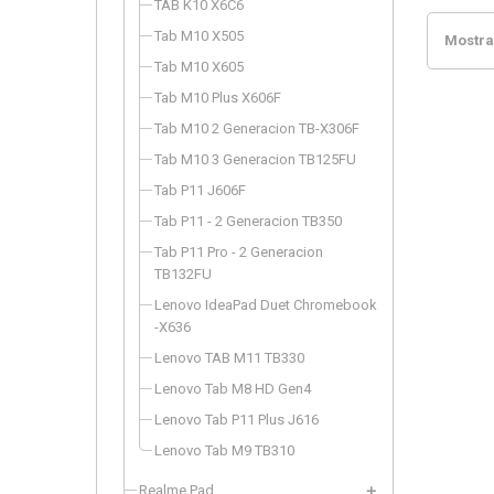
TAB K10 X6C6
Tab M10 X505
Mostran
Tab M10 X605
Tab M10 Plus X606F
Tab M10 2 Generacion TB-X306F
Tab M10 3 Generacion TB125FU
Tab P11 J606F
Tab P11 - 2 Generacion TB350
Tab P11 Pro - 2 Generacion
TB132FU
Lenovo IdeaPad Duet Chromebook
-X636
Lenovo TAB M11 TB330
Lenovo Tab M8 HD Gen4
Lenovo Tab P11 Plus J616
Lenovo Tab M9 TB310
Realme Pad