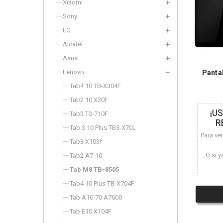
Xiaomi
Sony
LG
Alcatel
Asus
Lenovo
Panta
Tab4 10 TB-X304F
Tab2 10 X30F
¡U
Tab3 T3-710F
R
Tab 3 10 Plus TB3-X70L
Para ve
Tab3 X103f
O si y
Tab2 A7-10
Tab M8 TB-8505
Tab4 10 Plus TB-X704F
Tab A10-70 A7600
Tab E10 X104F