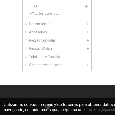
TCL
Tactiles genericos
Herramientas
Accesorios
Piezas Consolas
Piezas iWatch
Telefonia y Tablets
Conectores de carga
Utilizamos cookies propias y de terceros para obtener datos e
Contáctanos:
navegando, consideramos que acepta su uso.
+34
info@spainel
679 274 771
phone
mail