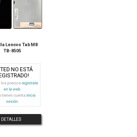
lla Lenovo Tab M8
TB-8505
STED NO ESTÁ
EGISTRADO!
r los precios
registrate
en la web.
a tienes cuenta
inicia
sesión.
DETALLES