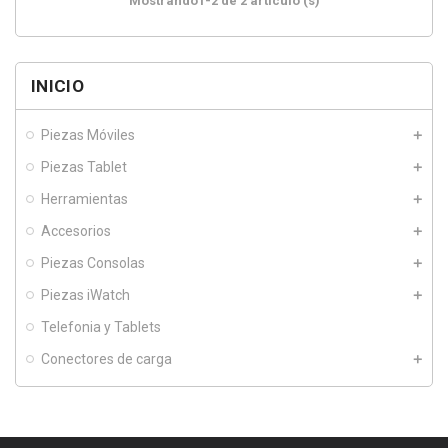
Mostrando1-2 de 2 artículo (s)
INICIO
Piezas Móviles
Piezas Tablet
Herramientas
Accesorios
Piezas Consolas
Piezas iWatch
Telefonia y Tablets
Conectores de carga