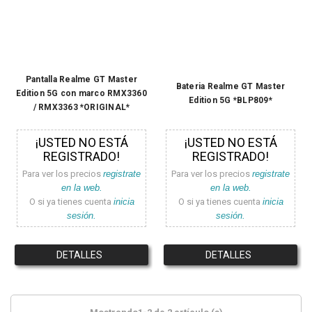
Pantalla Realme GT Master
Bateria Realme GT Master
Edition 5G con marco RMX3360
Edition 5G *BLP809*
/ RMX3363 *ORIGINAL*
¡USTED NO ESTÁ
¡USTED NO ESTÁ
REGISTRADO!
REGISTRADO!
Para ver los precios
registrate
Para ver los precios
registrate
en la web.
en la web.
O si ya tienes cuenta
inicia
O si ya tienes cuenta
inicia
sesión.
sesión.
DETALLES
DETALLES