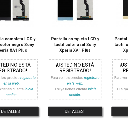
la completa LCD y
Pantalla completa LCD y
Pantal
l color negro Sony
táctil color azul Sony
táctil
peria XA1 Plus
Xperia XA1 Plus
Xp
STED NO ESTÁ
¡USTED NO ESTÁ
¡US
EGISTRADO!
REGISTRADO!
R
r los precios
registrate
Para ver los precios
registrate
Para ver
en la web.
en la web.
a tienes cuenta
inicia
O si ya tienes cuenta
inicia
O si y
sesión.
sesión.
DETALLES
DETALLES