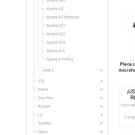
Xperia XA3
Xperia XZ
Xperia XZ Premium
Xperia XZ1
Xperia XZ2
Xperia XZ3
Xperia X10
Xperia X10 Plus
Placa 
Serie Z
micrófo
ZTE
Nokia
¡U
R
One Plus
Para ve
Alcatel
LG
O si y
RealMe
Oppo