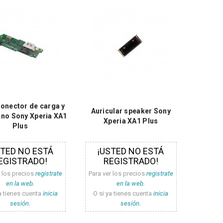
conector de carga y
Auricular speaker Sony
no Sony Xperia XA1
Xperia XA1 Plus
Plus
STED NO ESTÁ
¡USTED NO ESTÁ
EGISTRADO!
REGISTRADO!
r los precios
registrate
Para ver los precios
registrate
en la web.
en la web.
a tienes cuenta
inicia
O si ya tienes cuenta
inicia
sesión.
sesión.