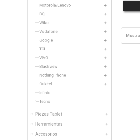
Motorola/Lenovo
BQ
Wiko
Vodafone
Mostran
Google
TCL
VIVO
Blackview
Nothing Phone
Oukitel
Infinix
Tecno
Piezas Tablet
Herramientas
Accesorios