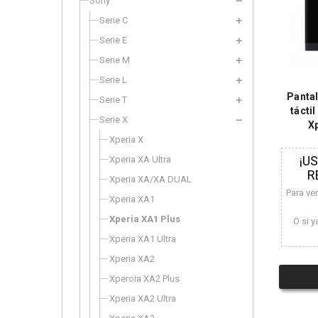
Sony
Serie C
Serie E
Serie M
Serie L
Pantal
Serie T
tácti
Serie X
X
Xperia X
¡U
Xperia XA Ultra
R
Xperia XA/XA DUAL
Para ve
Xperia XA1
Xperia XA1 Plus
O si y
Xperia XA1 Ultra
Xperia XA2
Xperoia XA2 Plus
Xperia XA2 Ultra