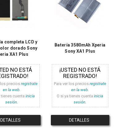
la completa LCD y
Batería 3580mAh Xperia
 color dorado Sony
Sony XA1 Plus
eria XA1 Plus
TED NO ESTÁ
¡USTED NO ESTÁ
EGISTRADO!
REGISTRADO!
 los precios
registrate
Para ver los precios
registrate
en la web.
en la web.
a tienes cuenta
inicia
O si ya tienes cuenta
inicia
sesión.
sesión.
DETALLES
DETALLES