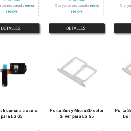
a tienes cuenta
inicia
O si ya tienes cuenta
inicia
O si y
sesión.
sesión.
DETALLES
DETALLES
lash camara trasera
Porta Sim y MicroSD color
Porta S
para LG G5
Silver para LG G5
Dor