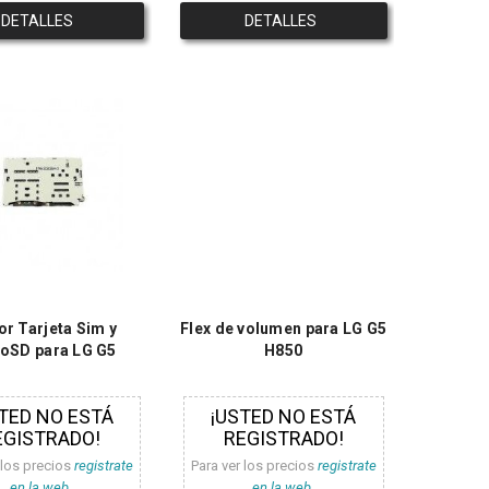
DETALLES
DETALLES
or Tarjeta Sim y
Flex de volumen para LG G5
oSD para LG G5
H850
TED NO ESTÁ
¡USTED NO ESTÁ
EGISTRADO!
REGISTRADO!
 los precios
registrate
Para ver los precios
registrate
en la web.
en la web.