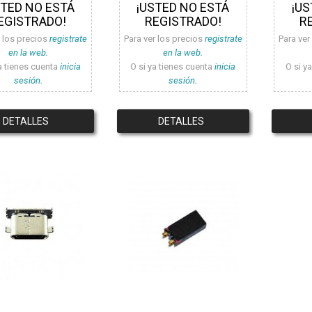
STED NO ESTÁ
¡USTED NO ESTÁ
¡US
EGISTRADO!
REGISTRADO!
R
r los precios
registrate
Para ver los precios
registrate
Para ver
en la web.
en la web.
a tienes cuenta
inicia
O si ya tienes cuenta
inicia
O si y
sesión.
sesión.
DETALLES
DETALLES