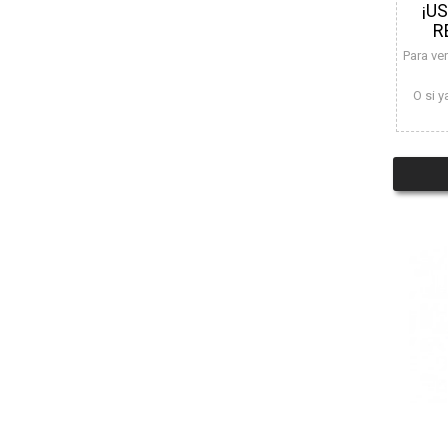
¡U
R
Para ve
O si y