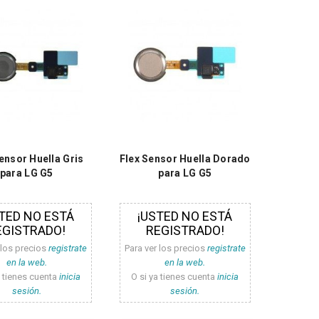
ensor Huella Gris
Flex Sensor Huella Dorado
para LG G5
para LG G5
TED NO ESTÁ
¡USTED NO ESTÁ
EGISTRADO!
REGISTRADO!
 los precios
registrate
Para ver los precios
registrate
en la web.
en la web.
a tienes cuenta
inicia
O si ya tienes cuenta
inicia
sesión.
sesión.