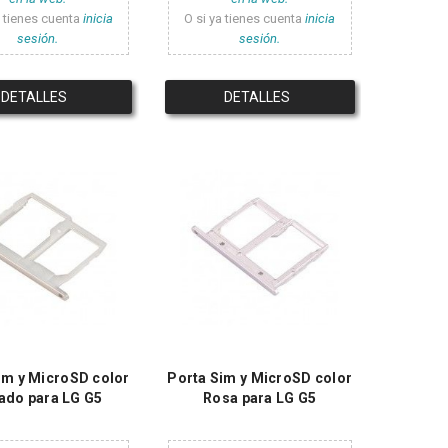
a tienes cuenta
inicia
O si ya tienes cuenta
inicia
sesión.
sesión.
DETALLES
DETALLES
im y MicroSD color
Porta Sim y MicroSD color
ado para LG G5
Rosa para LG G5