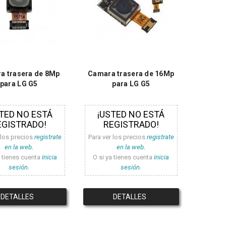
a trasera de 8Mp
Camara trasera de 16Mp
para LG G5
para LG G5
TED NO ESTÁ
¡USTED NO ESTÁ
EGISTRADO!
REGISTRADO!
 los precios
registrate
Para ver los precios
registrate
en la web.
en la web.
a tienes cuenta
inicia
O si ya tienes cuenta
inicia
sesión.
sesión.
DETALLES
DETALLES