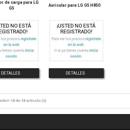
r de carga para LG
Auricular para LG G5 H850
G5
STED NO ESTÁ
¡USTED NO ESTÁ
EGISTRADO!
REGISTRADO!
r los precios
registrate
Para ver los precios
registrate
en la web.
en la web.
a tienes cuenta
inicia
O si ya tienes cuenta
inicia
sesión.
sesión.
DETALLES
DETALLES
do1-18 de 18 artículo (s)