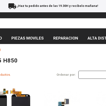
local_shipping
¡Haz tu pedido antes de las 19.30H y recíbelo mañana!
O
PIEZAS MOVILES
REPARACION
ALTA DIS
0
5 H850
oductos.
Ordenar por: