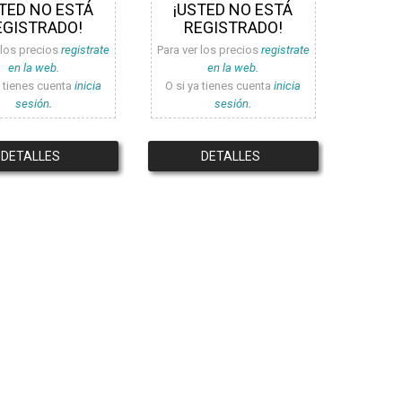
TED NO ESTÁ
¡USTED NO ESTÁ
EGISTRADO!
REGISTRADO!
 los precios
registrate
Para ver los precios
registrate
en la web.
en la web.
a tienes cuenta
inicia
O si ya tienes cuenta
inicia
sesión.
sesión.
DETALLES
DETALLES