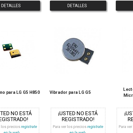
DETALLES
DETALLES
Lect
no para LG G5 H850
Vibrador para LG G5
Micr
STED NO ESTÁ
¡USTED NO ESTÁ
¡US
EGISTRADO!
REGISTRADO!
R
r los precios
registrate
Para ver los precios
registrate
Para ver
en la web.
en la web.