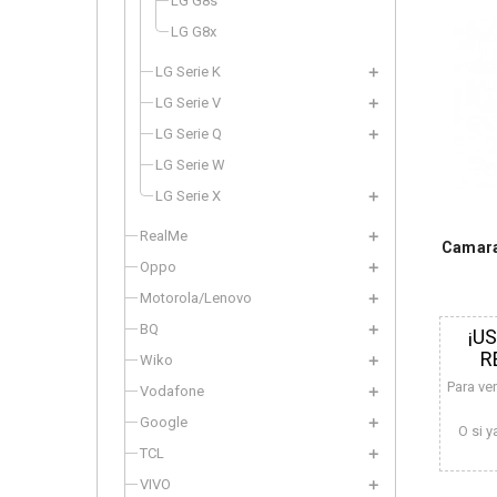
LG G8s
LG G8x
LG Serie K
LG Serie V
LG Serie Q
LG Serie W
LG Serie X
RealMe
Camara
Oppo
Motorola/Lenovo
BQ
¡U
R
Wiko
Para ve
Vodafone
Google
O si y
TCL
VIVO