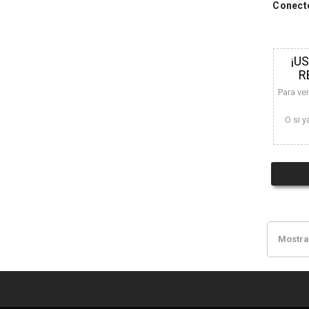
Conecto
¡U
R
Para ve
O si y
Mostran