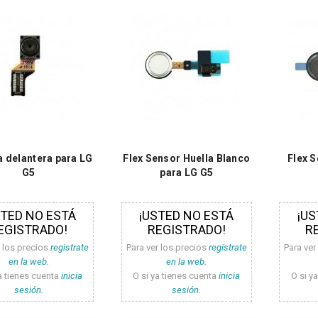
 delantera para LG
Flex Sensor Huella Blanco
Flex S
G5
para LG G5
STED NO ESTÁ
¡USTED NO ESTÁ
¡US
EGISTRADO!
REGISTRADO!
R
r los precios
registrate
Para ver los precios
registrate
Para ver
en la web.
en la web.
a tienes cuenta
inicia
O si ya tienes cuenta
inicia
O si y
sesión.
sesión.