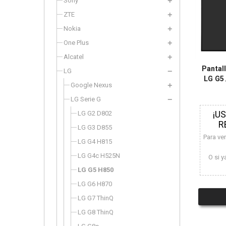
Sony
ZTE
Nokia
One Plus
Alcatel
Pantal
LG
LG G5 
Google Nexus
LG Serie G
¡U
LG G2 D802
R
LG G3 D855
Para ve
LG G4 H815
LG G4c H525N
O si y
LG G5 H850
LG G6 H870
LG G7 ThinQ
LG G8 ThinQ