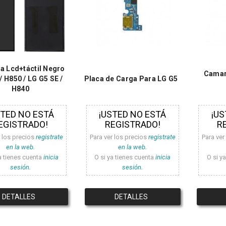
la Lcd+táctil Negro
Camar
/ H850 / LG G5 SE /
Placa de Carga Para LG G5
H840
STED NO ESTÁ
¡USTED NO ESTÁ
¡US
EGISTRADO!
REGISTRADO!
R
r los precios
registrate
Para ver los precios
registrate
Para ver
en la web.
en la web.
a tienes cuenta
inicia
O si ya tienes cuenta
inicia
O si y
sesión.
sesión.
DETALLES
DETALLES