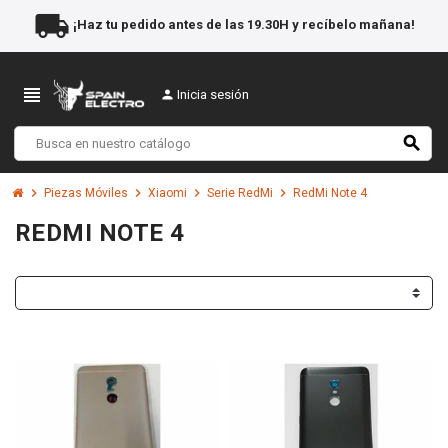
local_shipping
¡Haz tu pedido antes de las 19.30H y recíbelo mañana!
view_headline
person
Inicia sesión
search
chevron_right
chevron_right
chevron_right
chevron_right
Piezas Móviles
Xiaomi
Serie RedMi
RedMi Note 4
REDMI NOTE 4