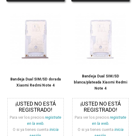
Bandeja Dual SIM/SD
Bandeja Dual SIM/SD dorada
blanca/plateada Xiaomi Redmi
Xiaomi Redmi Note 4
Note 4
¡USTED NO ESTÁ
¡USTED NO ESTÁ
REGISTRADO!
REGISTRADO!
Para ver los precios
registrate
Para ver los precios
registrate
en la web.
en la web.
O si ya tienes cuenta
inicia
O si ya tienes cuenta
inicia
sesión.
sesión.