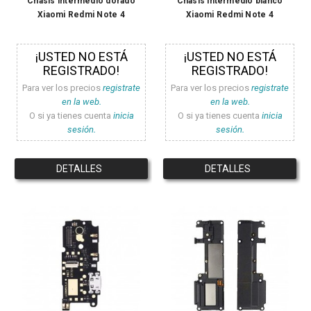
Chasis intermedio dorado
Chasis intermedio blanco
Xiaomi Redmi Note 4
Xiaomi Redmi Note 4
¡USTED NO ESTÁ
¡USTED NO ESTÁ
REGISTRADO!
REGISTRADO!
Para ver los precios
registrate
Para ver los precios
registrate
en la web.
en la web.
O si ya tienes cuenta
inicia
O si ya tienes cuenta
inicia
sesión.
sesión.
DETALLES
DETALLES