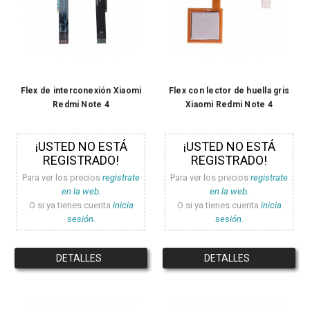
Flex de interconexión Xiaomi
Flex con lector de huella gris
Redmi Note 4
Xiaomi Redmi Note 4
¡USTED NO ESTÁ
¡USTED NO ESTÁ
REGISTRADO!
REGISTRADO!
Para ver los precios
registrate
Para ver los precios
registrate
en la web.
en la web.
O si ya tienes cuenta
inicia
O si ya tienes cuenta
inicia
sesión.
sesión.
DETALLES
DETALLES