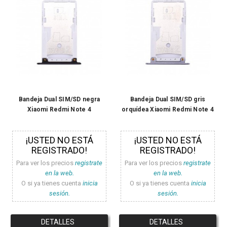
Bandeja Dual SIM/SD negra
Bandeja Dual SIM/SD gris
Xiaomi Redmi Note 4
orquídea Xiaomi Redmi Note 4
¡USTED NO ESTÁ
¡USTED NO ESTÁ
REGISTRADO!
REGISTRADO!
Para ver los precios
registrate
Para ver los precios
registrate
en la web.
en la web.
O si ya tienes cuenta
inicia
O si ya tienes cuenta
inicia
sesión.
sesión.
DETALLES
DETALLES