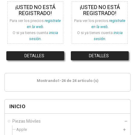
¡USTED NO ESTÁ
¡USTED NO ESTÁ
REGISTRADO!
REGISTRADO!
Para ver los precios
registrate
Para ver los precios
registrate
en la web.
en la web.
O si ya tienes cuenta
inicia
O si ya tienes cuenta
inicia
sesión.
sesión.
DETALLES
DETALLES
Mostrando1-24 de 24 artículo (s)
INICIO
Piezas Móviles
Apple