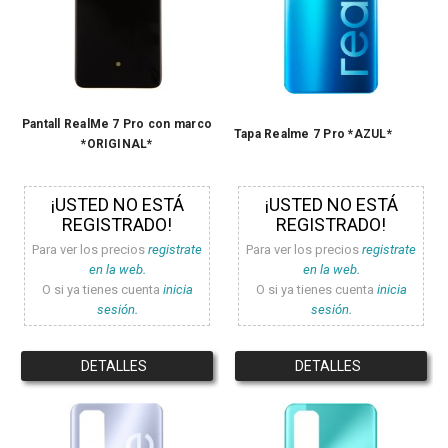
Pantall RealMe 7 Pro con marco
Tapa Realme 7 Pro *AZUL*
*ORIGINAL*
¡USTED NO ESTÁ
¡USTED NO ESTÁ
REGISTRADO!
REGISTRADO!
Para ver los precios
registrate
Para ver los precios
registrate
en la web.
en la web.
O si ya tienes cuenta
inicia
O si ya tienes cuenta
inicia
sesión.
sesión.
DETALLES
DETALLES