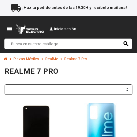
local_shipping
¡Haz tu pedido antes de las 19.30H y recíbelo mañana!
view_headline
person
Inicia sesión
search
chevron_right
chevron_right
chevron_right
Piezas Móviles
RealMe
Realme 7 Pro
REALME 7 PRO