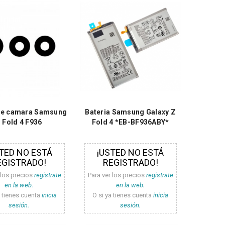
 de camara Samsung
Bateria Samsung Galaxy Z
 Fold 4 F936
Fold 4 *EB-BF936ABY*
TED NO ESTÁ
¡USTED NO ESTÁ
EGISTRADO!
REGISTRADO!
 los precios
registrate
Para ver los precios
registrate
en la web.
en la web.
a tienes cuenta
inicia
O si ya tienes cuenta
inicia
sesión.
sesión.