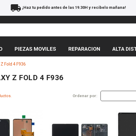
local_shipping
¡Haz tu pedido antes de las 19.30H y recíbelo mañana!
O
PIEZAS MOVILES
REPARACION
ALTA DIS
 Z Fold 4 F936
XY Z FOLD 4 F936
ductos.
Ordenar por: