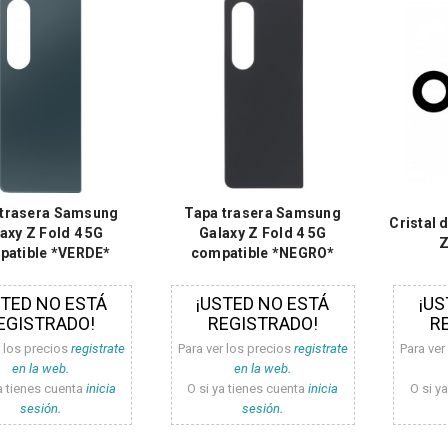
 trasera Samsung
Tapa trasera Samsung
Cristal
axy Z Fold 4 5G
Galaxy Z Fold 4 5G
Z
patible *VERDE*
compatible *NEGRO*
STED NO ESTÁ
¡USTED NO ESTÁ
¡US
EGISTRADO!
REGISTRADO!
R
r los precios
registrate
Para ver los precios
registrate
Para ver
en la web.
en la web.
a tienes cuenta
inicia
O si ya tienes cuenta
inicia
O si y
sesión.
sesión.