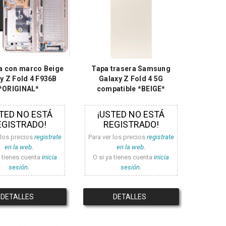
la con marco Beige
Tapa trasera Samsung
y Z Fold 4 F936B
Galaxy Z Fold 4 5G
*ORIGINAL*
compatible *BEIGE*
TED NO ESTÁ
¡USTED NO ESTÁ
EGISTRADO!
REGISTRADO!
 los precios
registrate
Para ver los precios
registrate
en la web.
en la web.
a tienes cuenta
inicia
O si ya tienes cuenta
inicia
sesión.
sesión.
DETALLES
DETALLES