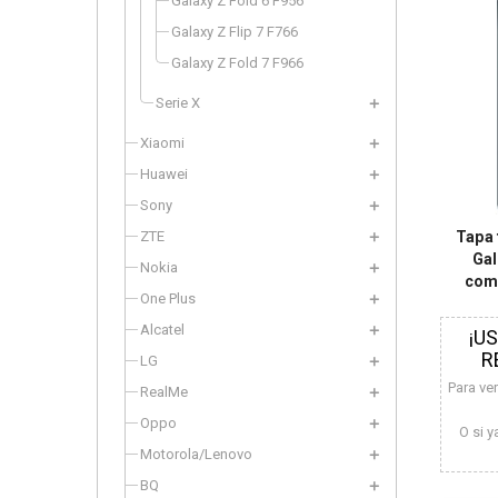
Galaxy Z Fold 6 F956
Galaxy Z Flip 7 F766
Galaxy Z Fold 7 F966
Serie X
Xiaomi
Huawei
Sony
ZTE
Tapa
Gal
Nokia
com
One Plus
Alcatel
¡U
R
LG
Para ve
RealMe
Oppo
O si y
Motorola/Lenovo
BQ