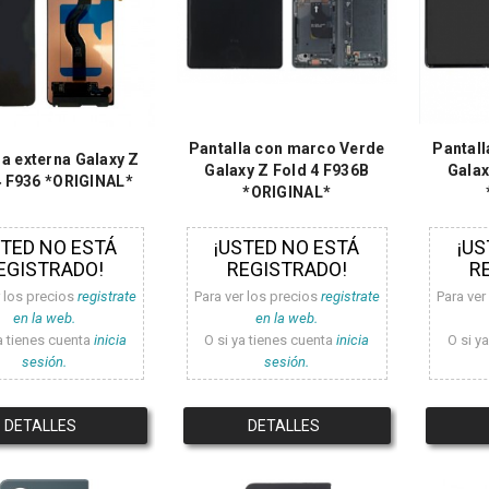
Pantalla con marco Verde
Pantal
la externa Galaxy Z
Galaxy Z Fold 4 F936B
Galax
4 F936 *ORIGINAL*
*ORIGINAL*
STED NO ESTÁ
¡USTED NO ESTÁ
¡US
EGISTRADO!
REGISTRADO!
R
r los precios
registrate
Para ver los precios
registrate
Para ver
en la web.
en la web.
a tienes cuenta
inicia
O si ya tienes cuenta
inicia
O si y
sesión.
sesión.
DETALLES
DETALLES