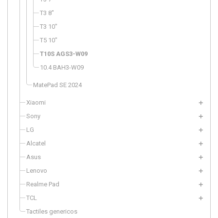
T3 8"
T3 10"
T5 10"
T10S AGS3-W09
10.4 BAH3-W09
MatePad SE 2024
Xiaomi
Sony
LG
Alcatel
Asus
Lenovo
Realme Pad
TCL
Tactiles genericos