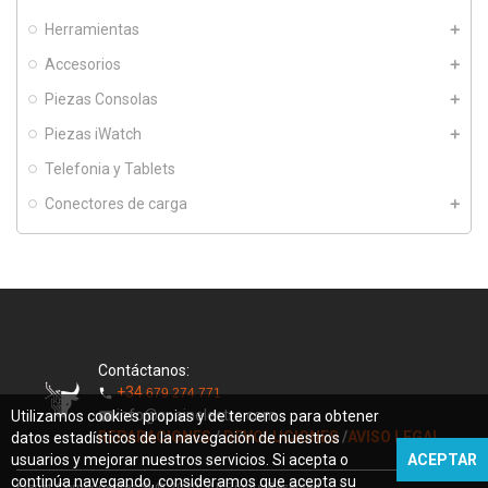
Herramientas
Accesorios
Piezas Consolas
Piezas iWatch
Telefonia y Tablets
Conectores de carga
Contáctanos:
+34
679 274 771
phone
info@spainelectro.com
Utilizamos cookies propias y de terceros para obtener
mail
REPARACIONES
/
DEVOLUCIONES
/
AVISO LEGAL
datos estadísticos de la navegación de nuestros
usuarios y mejorar nuestros servicios. Si acepta o
ACEPTAR
continúa navegando, consideramos que acepta su
Elenet Componentes SL© 2020. All Rights Reserved.