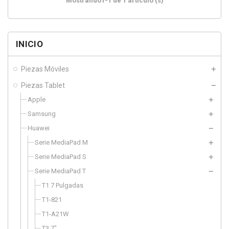
Mostrando1-1 de 1 artículo (s)
INICIO
Piezas Móviles
Piezas Tablet
Apple
Samsung
Huawei
Serie MediaPad M
Serie MediaPad S
Serie MediaPad T
T1 7 Pulgadas
T1-821
T1-A21W
T3 7"