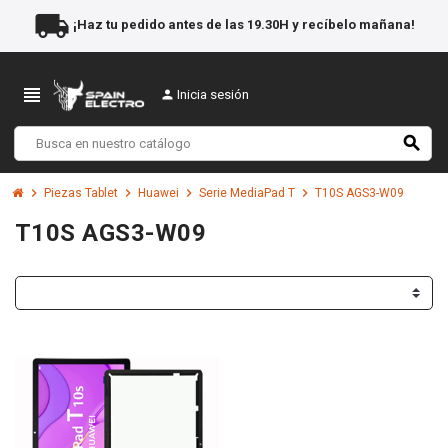
local_shipping
¡Haz tu pedido antes de las 19.30H y recíbelo mañana!
view_headline
person
Inicia sesión
search
chevron_right
chevron_right
chevron_right
chevron_right
Piezas Tablet
Huawei
Serie MediaPad T
T10S AGS3-W09
T10S AGS3-W09