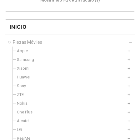
Mostrando1-2 de 2 artículo (s)
INICIO
Piezas Móviles
Apple
Samsung
Xiaomi
Huawei
Sony
ZTE
Nokia
One Plus
Alcatel
LG
RealMe