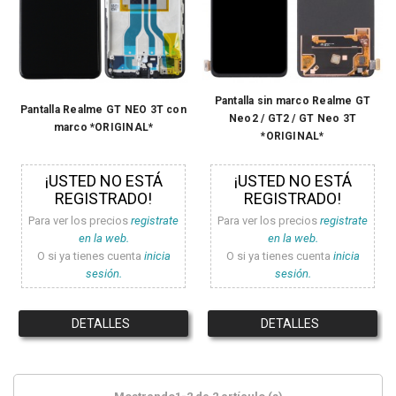
Pantalla sin marco Realme GT
Pantalla Realme GT NEO 3T con
Neo2 / GT2 / GT Neo 3T
marco *ORIGINAL*
*ORIGINAL*
¡USTED NO ESTÁ
¡USTED NO ESTÁ
REGISTRADO!
REGISTRADO!
Para ver los precios
registrate
Para ver los precios
registrate
en la web.
en la web.
O si ya tienes cuenta
inicia
O si ya tienes cuenta
inicia
sesión.
sesión.
DETALLES
DETALLES