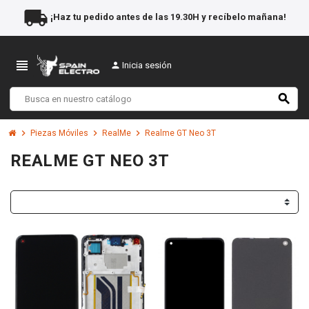
local_shipping
¡Haz tu pedido antes de las 19.30H y recíbelo mañana!
view_headline
person
Inicia sesión
search
chevron_right
chevron_right
chevron_right
Piezas Móviles
RealMe
Realme GT Neo 3T
REALME GT NEO 3T