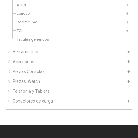
Asus
Lenovo
Realme Pad
TCL
Tactiles genericos
Herramientas
Accesorios
Piezas Consolas
Piezas iWatch
Telefonia y Tablets
Conectores de carga