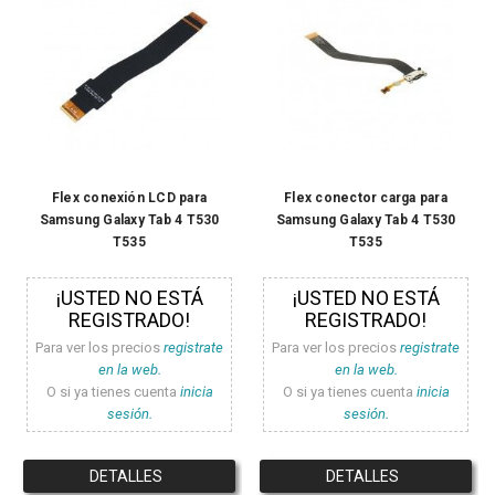
Flex conexión LCD para
Flex conector carga para
Samsung Galaxy Tab 4 T530
Samsung Galaxy Tab 4 T530
T535
T535
¡USTED NO ESTÁ
¡USTED NO ESTÁ
REGISTRADO!
REGISTRADO!
Para ver los precios
registrate
Para ver los precios
registrate
en la web.
en la web.
O si ya tienes cuenta
inicia
O si ya tienes cuenta
inicia
sesión.
sesión.
DETALLES
DETALLES