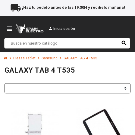
local_shipping
¡Haz tu pedido antes de las 19.30H y recíbelo mañana!
view_headline
person
Inicia sesión
search
chevron_right
chevron_right
chevron_right
Piezas Tablet
Samsung
GALAXY TAB 4 T535
GALAXY TAB 4 T535