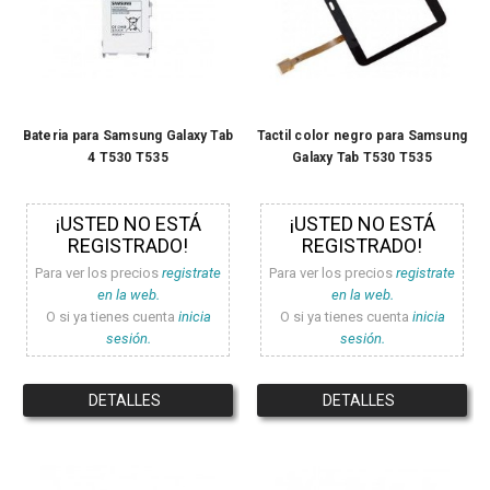
Bateria para Samsung Galaxy Tab
Tactil color negro para Samsung
4 T530 T535
Galaxy Tab T530 T535
¡USTED NO ESTÁ
¡USTED NO ESTÁ
REGISTRADO!
REGISTRADO!
Para ver los precios
registrate
Para ver los precios
registrate
en la web.
en la web.
O si ya tienes cuenta
inicia
O si ya tienes cuenta
inicia
sesión.
sesión.
DETALLES
DETALLES