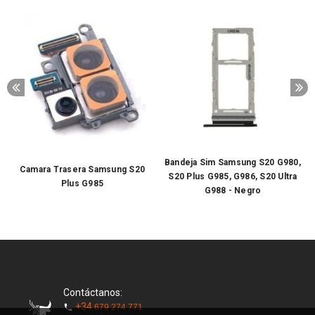
Bandeja Sim Samsung S20 G980,
Camara Trasera Samsung S20
S20 Plus G985, G986, S20 Ultra
Plus G985
G988 - Negro
Contáctanos:
+34
679 274 771
phone