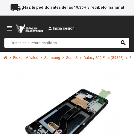
local_shipping
¡Haz tu pedido antes de las 19.30H y recíbelo mañana!
view_headline
person
Inicia sesión
search
chevron_right
chevron_right
chevron_right
chevron_right
chevron_right
Piezas Móviles
Samsung
Serie S
Galaxy S20 Plus (G986F)
Pa