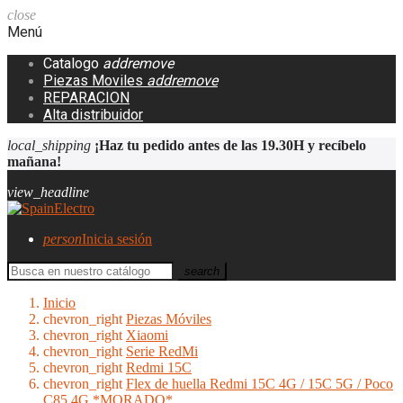
close
Menú
Catalogo
add
remove
Piezas Moviles
add
remove
REPARACION
Alta distribuidor
local_shipping
¡Haz tu pedido antes de las 19.30H y recíbelo
mañana!
view_headline
person
Inicia sesión
search
Inicio
chevron_right
Piezas Móviles
chevron_right
Xiaomi
chevron_right
Serie RedMi
chevron_right
Redmi 15C
chevron_right
Flex de huella Redmi 15C 4G / 15C 5G / Poco
C85 4G *MORADO*