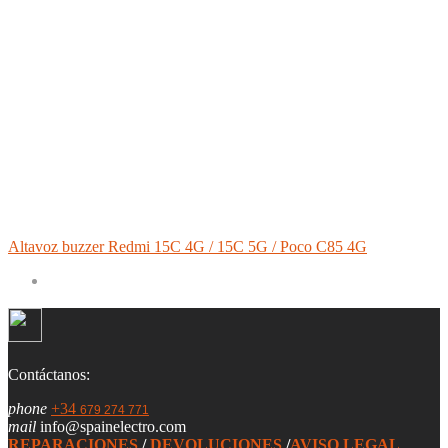
Altavoz buzzer Redmi 15C 4G / 15C 5G / Poco C85 4G
Contáctanos:
phone
+34
679 274 771
mail
info@spainelectro.com
REPARACIONES
/
DEVOLUCIONES
/
AVISO LEGAL