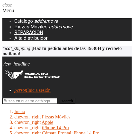
close
Menú
Catalogo
add
remove
Piezas Moviles
add
remove
REPARACION
Alta distribuidor
local_shipping
¡Haz tu pedido antes de las 19.30H y recíbelo
mañana!
view_headline
person
Inicia sesión
search
Inicio
chevron_right
Piezas Móviles
chevron_right
Apple
chevron_right
iPhone 14 Pro
chevron_right
Cámara Frontal iPhone 14 Pro