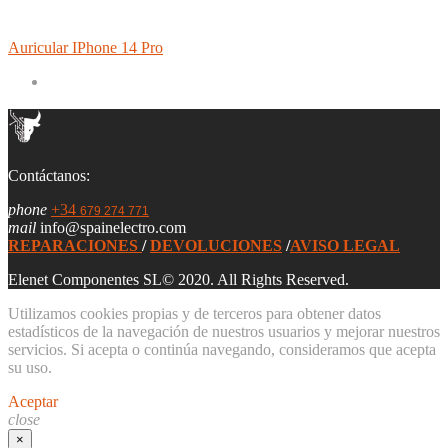
Auricular IPhone 14 Pro
Contáctanos:
phone
+34
679 274 771
mail
info@spainelectro.com
REPARACIONES
/
DEVOLUCIONES
/
AVISO LEGAL
Elenet Componentes SL© 2020. All Rights Reserved.
Utilizamos cookies propias y de terceros para obtener datos
estadísticos de la navegación de nuestros usuarios y mejorar nuestros
servicios. Si acepta o continúa navegando, consideramos que acepta
su uso.
Aceptar
close
×