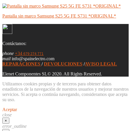
Pantalla sin marco Samsung S25 5G FE S731 *ORIGINAL*
Contáctanos:
phone
+34
679 274 771
mail
info@spainelectro.com
REPARACIONES
/
DEVOLUCIONES
/
AVISO LEGAL
Elenet Componentes SL© 2020. All Rights Reserved.
Utilizamos cookies propias y de terceros para obtener datos
estadísticos de la navegación de nuestros usuarios y mejorar nuestros
servicios. Si acepta o continúa navegando, consideramos que acepta
su uso.
Aceptar
close
×
error_outline