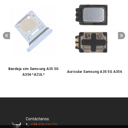
Bandeja sim Samsung A35 5G
Auricular Samsung A35 5G A356
A356 *AZUL*
Contáctanos:
+34
679 274 771
phone