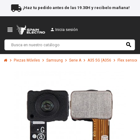
local_shipping
¡Haz tu pedido antes de las 19.30H y recíbelo mañana!
view_headline
person
Inicia sesión
search
chevron_right
chevron_right
chevron_right
chevron_right
chevron_right
Piezas Móviles
Samsung
Serie A
A35 5G (A356
Flex sensor