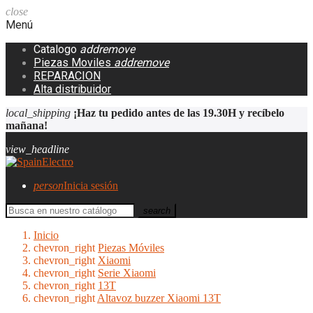
close
Menú
Catalogo
add
remove
Piezas Moviles
add
remove
REPARACION
Alta distribuidor
local_shipping
¡Haz tu pedido antes de las 19.30H y recíbelo
mañana!
view_headline
person
Inicia sesión
search
Inicio
chevron_right
Piezas Móviles
chevron_right
Xiaomi
chevron_right
Serie Xiaomi
chevron_right
13T
chevron_right
Altavoz buzzer Xiaomi 13T